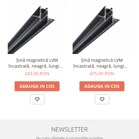
Șină magnetică LVM
Șină magnetică LVM
încastrată, neagră, lungime
încastrată, neagră, lungime
1 m
2 m
243,00 RON
475,00 RON
ADAUGA IN COS
ADAUGA IN COS
NEWSLETTER
Nu rata ofertele si promotiile noastre