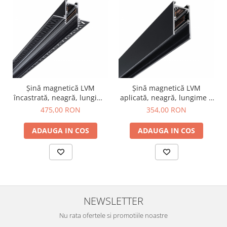
Șină magnetică LVM
Șină magnetică LVM
încastrată, neagră, lungime
aplicată, neagră, lungime 2
2 m
m
475,00 RON
354,00 RON
ADAUGA IN COS
ADAUGA IN COS
NEWSLETTER
Nu rata ofertele si promotiile noastre