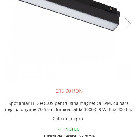
215,00 RON
Spot liniar LED FOCUS pentru șină magnetică LVM, culoare
negru, lungime 20.5 cm, lumină caldă 3000K, 9 W, flux 400 lm.
Culoare
:
negru
IN STOC
Durata de livrare:
5 - 20 zile