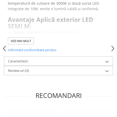
temperatură de culoare de 3000K și două surse LED
integrate de 10W, emite o lumină caldă și uniformă.
Avantaje Aplică exterior LED
SEMI M:
Design modern
: ideal pentru exterior.
Tehnologie LED integrată
: două surse de 10W cu
VEZI MAI MULT
lumină caldă (3000K) și flux luminos de 500 lm.
Corp rezistent
: aluminiu vopsit și sticlă transparentă.
Informatii conformitate produs
Protecție IP54
: rezistă la praf și umiditate, perfectă
pentru exterior.
Caracteristici
Dimensiuni compacte
: 17.5 cm lungime, 9 cm
Review-uri
înălțime, montaj ușor pe perete.
(0)
Datorită protecției IP54, rezistă la praf și stropi de apă,
fiind ideală pentru terase, alei sau intrări.
RECOMANDARI