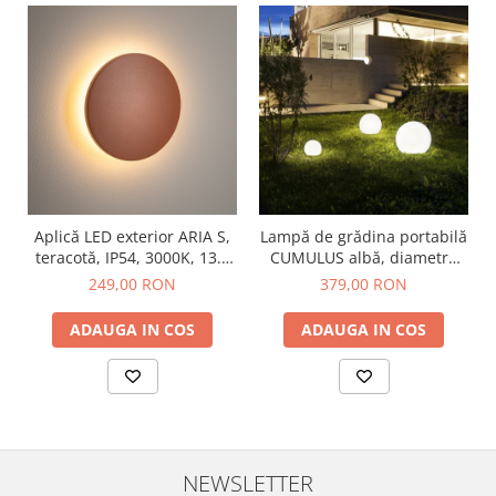
Aplică LED exterior ARIA S,
Lampă de grădina portabilă
teracotă, IP54, 3000K, 13.5
CUMULUS albă, diametru
cm
30 cm
249,00 RON
379,00 RON
ADAUGA IN COS
ADAUGA IN COS
NEWSLETTER