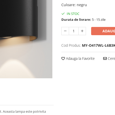
Culoare
:
negru
IN STOC
Durata de livrare:
5 - 15 zile
ADAUG
Cod Produs:
MY-O417WL-L6B3
Adauga la Favorite
Cere 
t. Aceasta lampa este potrivita