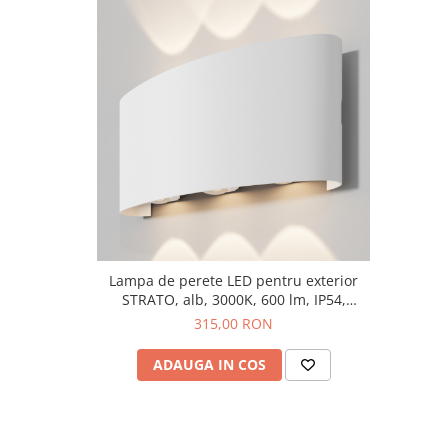
Lampa de perete LED pentru exterior
STRATO, alb, 3000K, 600 lm, IP54,
lungime 16.5 cm - MAYTONI
315,00 RON
ADAUGA IN COS