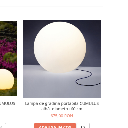
CUMULUS
Lampă de grădina portabilă CUMULUS
Lampă de
albă, diametru 60 cm
675,00 RON
ADAUGA IN COS
AD