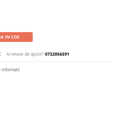
A IN COS
K
Ai nevoie de ajutor?
0732056591
informatii