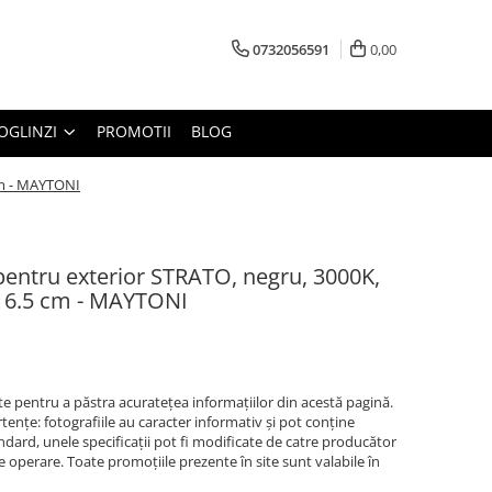
0732056591
0,00
OGLINZI
PROMOTII
BLOG
cm - MAYTONI
entru exterior STRATO, negru, 3000K,
 16.5 cm - MAYTONI
 pentru a păstra acurateţea informaţiilor din acestă pagină.
enţe: fotografiile au caracter informativ şi pot conţine
ndard, unele specificaţii pot fi modificate de catre producător
e operare. Toate promoţiile prezente în site sunt valabile în