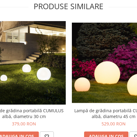
PRODUSE SIMILARE
Lampă de grădina portabilă 
de grădina portabilă CUMULUS
albă, diametru 45 cm
albă, diametru 30 cm
529,00 RON
379,00 RON
ADAUGA IN COS
ADAUGA IN COS