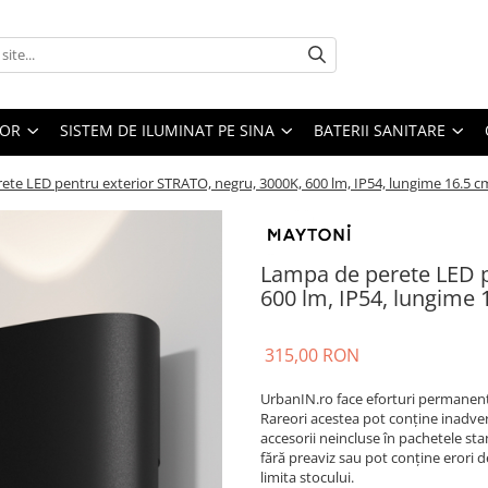
IOR
SISTEM DE ILUMINAT PE SINA
BATERII SANITARE
ete LED pentru exterior STRATO, negru, 3000K, 600 lm, IP54, lungime 16.5 
Lampa de perete LED p
600 lm, IP54, lungime
315,00 RON
UrbanIN.ro face eforturi permanente
Rareori acestea pot conţine inadvert
accesorii neincluse în pachetele sta
fără preaviz sau pot conţine erori d
limita stocului.