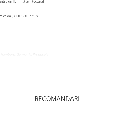
entru un iluminat arhitectural
 calda (3000 K) si un flux
in Hamburg, Germania. Produsele
, design unic, proportii ideale si
RECOMANDARI