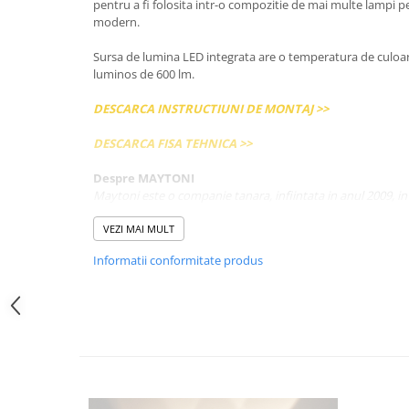
pentru a fi folosita intr-o compozitie de mai multe lampi p
modern.
Sursa de lumina LED integrata are o temperatura de culoare
luminos de 600 lm.
DESCARCA INSTRUCTIUNI DE MONTAJ >>
DESCARCA FISA TEHNICA >>
Despre MAYTONI
Maytoni este o companie tanara, infiintata in anul 2009, 
companiei pot fi descrise ca o combinatie perfecta intre stil
calitate ridicata.
VEZI MAI MULT
Informatii conformitate produs