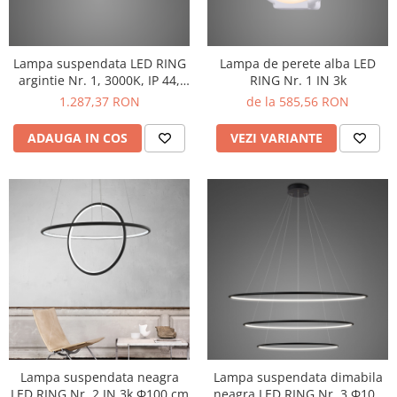
Lampa suspendata LED RING
Lampa de perete alba LED
argintie Nr. 1, 3000K, IP 44,
RING Nr. 1 IN 3k
diametru 60 cm - ALTAVOLA
1.287,37 RON
de la 585,56 RON
DESIGN
ADAUGA IN COS
VEZI VARIANTE
Lampa suspendata neagra
Lampa suspendata dimabila
LED RING Nr. 2 IN 3k Φ100 cm
neagra LED RING Nr. 3 Φ100