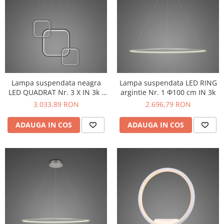
Lampa suspendata neagra
Lampa suspendata LED RING
LED QUADRAT Nr. 3 X IN 3k /
argintie Nr. 1 Φ100 cm IN 3k
80cm
3.033,89 RON
2.696,79 RON
ADAUGA IN COS
ADAUGA IN COS