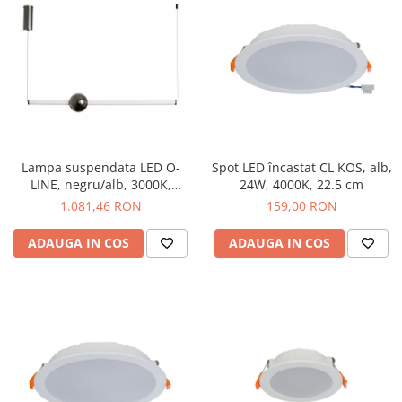
Lampa suspendata LED O-
Spot LED încastat CL KOS, alb,
LINE, negru/alb, 3000K,
24W, 4000K, 22.5 cm
lungime 93 cm
1.081,46 RON
159,00 RON
ADAUGA IN COS
ADAUGA IN COS