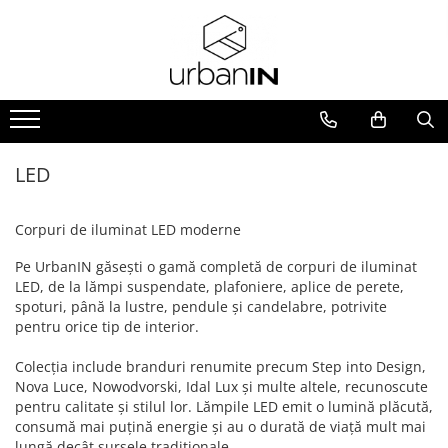
Iluminat INTERIOR
Iluminat EXTERIOR
Sistem de iluminat pe sina
BATERII SANITARE
Oglinzi
Lampi suspendate
Portabil
Sine magnetice LVM
Baterii lavoar
Oglinzi cu LED
Plafoniere
Perete
Sine magnetice LVM
Baterii cada/dus
Oglinzi decorative
Accesorii LVM
Iluminat tehnic/ Spoturi
Stalpi
Seturi si coloane de dus
LED
Lumini LED LVM
Candelabre
Tavan
Baterii bideu
Sine magnetice slim RADITY
Corpuri de iluminat LED moderne
Veioze
Incastrabil
Baterii bucatarie
Sine magnetice slim RADITY
Aplice
Pe UrbanIN găsești o gamă completă de corpuri de iluminat
Lumini LED RADITY
LED, de la lămpi suspendate, plafoniere, aplice de perete,
Lampadare
Accesorii RADITY
spoturi, până la lustre, pendule și candelabre, potrivite
Corpuri de iluminat LED
pentru orice tip de interior.
Colecția include branduri renumite precum Step into Design,
Nova Luce, Nowodvorski, Idal Lux și multe altele, recunoscute
pentru calitate și stilul lor. Lămpile LED emit o lumină plăcută,
consumă mai puțină energie și au o durată de viață mult mai
lungă decât sursele tradiționale.