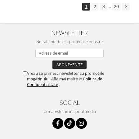
1
2
3
20
...
NEWSLETTER
Nu rata ofertele si promotiile noastre
Vreau sa primesc newsletter cu promotiile
magazinului. Afla mai multe in
Politica de
Confidentialitate
SOCIAL
Urmareste-ne in social media