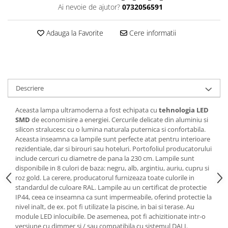
Ai nevoie de ajutor?
0732056591
Adauga la Favorite
Cere informatii
Descriere
Aceasta lampa ultramoderna a fost echipata cu
tehnologia LED
SMD
de economisire a energiei. Cercurile delicate din aluminiu si
silicon stralucesc cu o lumina naturala puternica si confortabila.
Aceasta inseamna ca lampile sunt perfecte atat pentru interioare
rezidentiale, dar si birouri sau hoteluri. Portofoliul producatorului
include cercuri cu diametre de pana la 230 cm. Lampile sunt
disponibile in 8 culori de baza: negru, alb, argintiu, auriu, cupru si
roz gold. La cerere, producatorul furnizeaza toate culorile in
standardul de culoare RAL. Lampile au un certificat de protectie
IP44, ceea ce inseamna ca sunt impermeabile, oferind protectie la
nivel inalt, de ex. pot fi utilizate la piscine, in bai si terase. Au
module LED inlocuibile. De asemenea, pot fi achizitionate intr-o
versiune cu dimmer si / sau compatibila cu sistemul DALI.