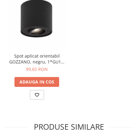
Spot aplicat orientabil
GOZZANO, negru, 1*GU10,
diametru 8 cm - NOVA LUCE
99,65 RON
ADAUGA IN COS
PRODUSE SIMILARE