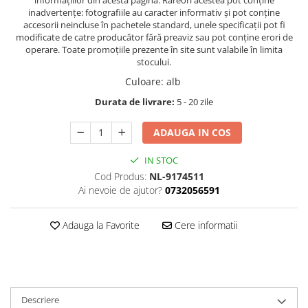
inadvertenţe: fotografiile au caracter informativ şi pot conţine
accesorii neincluse în pachetele standard, unele specificaţii pot fi
modificate de catre producător fără preaviz sau pot conţine erori de
operare. Toate promoţiile prezente în site sunt valabile în limita
stocului.
Culoare
:
alb
Durata de livrare:
5 - 20 zile
ADAUGA IN COS
IN STOC
Cod Produs:
NL-9174511
Ai nevoie de ajutor?
0732056591
Adauga la Favorite
Cere informatii
Descriere