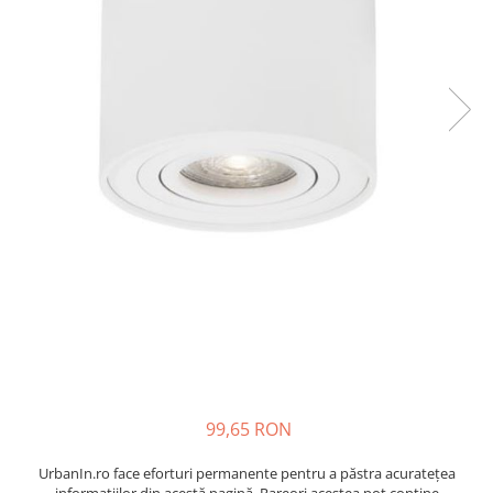
99,65 RON
UrbanIn.ro face eforturi permanente pentru a păstra acurateţea
informaţiilor din acestă pagină. Rareori acestea pot conţine