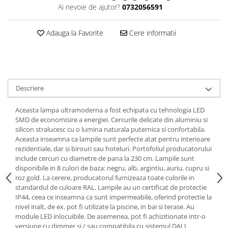
Ai nevoie de ajutor?
0732056591
Adauga la Favorite
Cere informatii
Descriere
Aceasta lampa ultramoderna a fost echipata cu tehnologia LED
SMD de economisire a energiei. Cercurile delicate din aluminiu si
silicon stralucesc cu o lumina naturala puternica si confortabila.
Aceasta inseamna ca lampile sunt perfecte atat pentru interioare
rezidentiale, dar si birouri sau hoteluri. Portofoliul producatorului
include cercuri cu diametre de pana la 230 cm. Lampile sunt
disponibile in 8 culori de baza: negru, alb, argintiu, auriu, cupru si
roz gold. La cerere, producatorul furnizeaza toate culorile in
standardul de culoare RAL. Lampile au un certificat de protectie
IP44, ceea ce inseamna ca sunt impermeabile, oferind protectie la
nivel inalt, de ex. pot fi utilizate la piscine, in bai si terase. Au
module LED inlocuibile. De asemenea, pot fi achizitionate intr-o
versiune cu dimmer si / sau compatibila cu sistemul DALI.