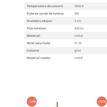
Temperatura de culoare:
3000 K
Puterea sursei de lumina:
8W
Diametru abajur:
2 cm
Flux luminos:
843 lm
Materiał:
metal
Nivel securitate:
IP 20
Culoare:
gold
Material rozeta:
metal
-12%
-12%