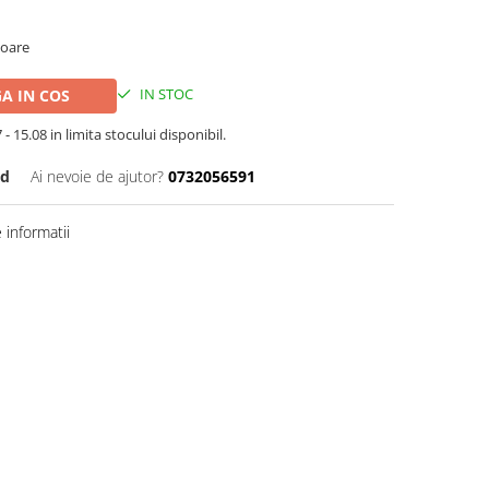
toare
IN STOC
A IN COS
- 15.08 in limita stocului disponibil.
ld
Ai nevoie de ajutor?
0732056591
informatii