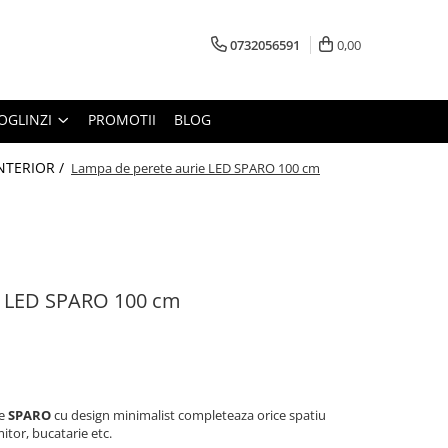
0732056591
0,00
OGLINZI
PROMOTII
BLOG
INTERIOR /
Lampa de perete aurie LED SPARO 100 cm
e LED SPARO 100 cm
te
SPARO
cu design minimalist completeaza orice spatiu
mitor, bucatarie etc.