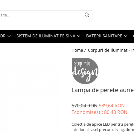
IOR
SISTEM DE ILUMINAT PE SINA
BATERII SANITARE
Home /
Corpuri de iluminat - 
Lampa de perete auri
670,04 RON
589,64 RON
Economisesti:
80,40
RON
Colectia de aplice LED pentru pere
interior al casei precum: living, dor