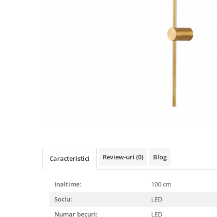
Review-uri
(0)
Blog
Caracteristici
Inaltime:
100 cm
Soclu:
LED
Numar becuri:
LED