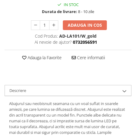
IN STOC
Durata de livrare:
8 - 10 zile
ADAUGA IN COS
Cod Produs:
AD-LA101/W_gold
Ai nevoie de ajutor?
0732056591
Adauga la Favorite
Cere informatii
Descriere
Abajurul sau neobisnuit seamana cu un voal suflat in soarele
amiezii, pe care lumina se difuzează discret. Abajurul este realizat
din acril transparent cu un model fin. Punctele albe delicate nu
numai ca il decoreaza, ci si imprastie sursa de lumina LED pe
toata suprafata. Abajurul acrilic este mult mai usor de curatat,
mai durabil si mai sigur prin comparatie cu sticla. Lampile