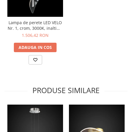
Lampa de perete LED VELO
Nr. 1, crom, 3000K, inaltime
44 cm - ALTAVOLA DESIGN
1.506,42 RON
ADAUGA IN COS
PRODUSE SIMILARE