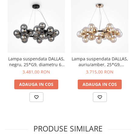
Lampa suspendata DALLAS,
Lampa suspendata DALLAS,
negru, 25*G9, diametru 69
auriu/amber, 25*G9,
cm - MAYTONI
diametru 69 cm - MAYTONI
3.481,00 RON
3.715,00 RON
ADAUGA IN COS
ADAUGA IN COS
PRODUSE SIMILARE