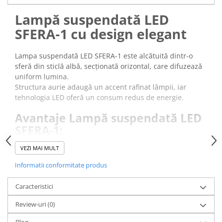
Lampă suspendată LED
SFERA-1 cu design elegant
Lampa suspendată LED SFERA-1 este alcătuită dintr-o
sferă din sticlă albă, secționată orizontal, care difuzează
uniform lumina.
Structura aurie adaugă un accent rafinat lămpii, iar
tehnologia LED oferă un consum redus de energie.
Avantaje Lampă suspendată LED
SFERA-1:
Design elegant:
o sferă din sticlă albă cu detalii aurii
VEZI MAI MULT
periate.
Iluminare plăcută:
LED integrat cu flux luminos de
Informatii conformitate produs
1500 lm.
Suspensie reglabilă:
cablu de 162 cm ce permite
Caracteristici
ajustarea înălțimii.
Review-uri
Consum redus:
(0)
tehnologie LED eficientă.