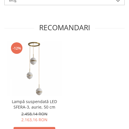
Blog
Lampa este ideală pentru a fi montată lângă pat,
deasupra noptierei.
RECOMANDARI
-12%
Lampă suspendată LED
SFERA-3, aurie, 50 cm
2.458,14 RON
2.163,16 RON