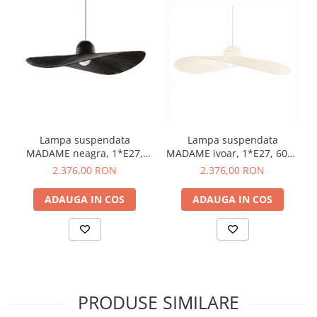
domeniu, care sa poata varia de la stilul decorativ clasic la cel
modern, de la produsele pentru exterior la cele tehnice.
Lampa suspendata
Lampa suspendata
MADAME neagra, 1*E27,
MADAME ivoar, 1*E27, 60W,
60W, diametru 110 cm -
diametru 110 cm - IDEAL
2.376,00 RON
2.376,00 RON
IDEAL LUX
LUX
ADAUGA IN COS
ADAUGA IN COS
PRODUSE SIMILARE