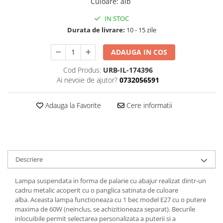
Culoare
:
alb
IN STOC
Durata de livrare:
10 - 15 zile
ADAUGA IN COS
Cod Produs:
URB-IL-174396
Ai nevoie de ajutor?
0732056591
Adauga la Favorite
Cere informatii
Descriere
Lampa suspendata in forma de palarie cu abajur realizat dintr-un
cadru metalic acoperit cu o panglica satinata de culoare
alba. Aceasta lampa functioneaza cu 1 bec model E27 cu o putere
maxima de 60W (neinclus, se achizitioneaza separat). Becurile
inlocuibile permit selectarea personalizata a puterii si a