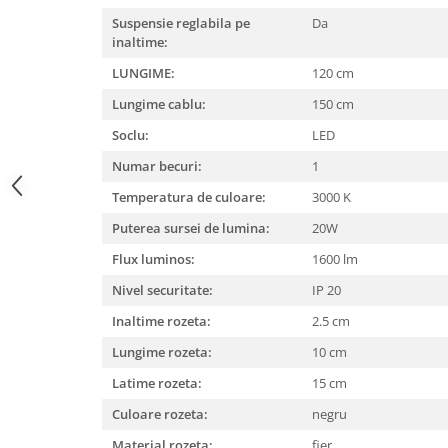
Suspensie reglabila pe
Da
inaltime:
LUNGIME:
120 cm
Lungime cablu:
150 cm
Soclu:
LED
Numar becuri:
1
Temperatura de culoare:
3000 K
Puterea sursei de lumina:
20W
Flux luminos:
1600 lm
Nivel securitate:
IP 20
Inaltime rozeta:
2.5 cm
Lungime rozeta:
10 cm
Latime rozeta:
15 cm
Culoare rozeta:
negru
Material rozeta:
fier