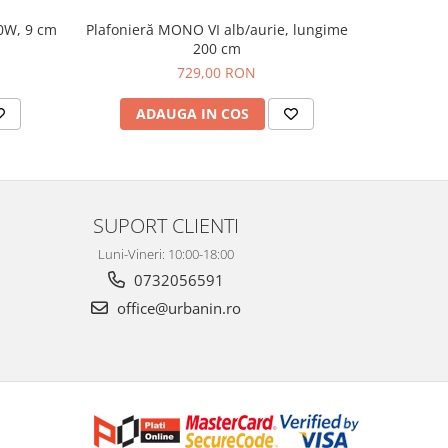
0W, 9 cm
Plafonieră MONO VI alb/aurie, lungime
Spot ap
200 cm
729,00 RON
ADAUGA IN COS
AD
SUPORT CLIENTI
Luni-Vineri: 10:00-18:00
0732056591
office@urbanin.ro