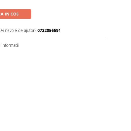
A IN COS
Ai nevoie de ajutor?
0732056591
informatii