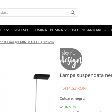
IOR
SISTEM DE ILUMINAT PE SINA
BATERII SANITARE
data neagra MINIMA-1 LED, 120 cm
Lampa suspendata ne
1.414,53 RON
Culoare
:
negru
IN STOC