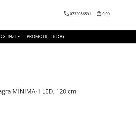
0732056591
0,00
OGLINZI
PROMOTII
BLOG
agra MINIMA-1 LED, 120 cm