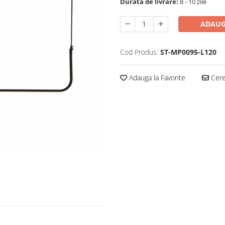
Durata de livrare:
8 - 10 zile
ADAUG
Cod Produs:
ST-MP0095-L120
Adauga la Favorite
Cere 