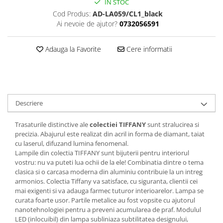
IN STOC
Cod Produs:
AD-LA059/CL1_black
Ai nevoie de ajutor?
0732056591
Adauga la Favorite
Cere informatii
Descriere
Trasaturile distinctive ale
colectiei TIFFANY
sunt stralucirea si
precizia. Abajurul este realizat din acril in forma de diamant, taiat
cu laserul, difuzand lumina fenomenal.
Lampile din colectia TIFFANY sunt bijuterii pentru interiorul
vostru: nu va puteti lua ochii de la ele! Combinatia dintre o tema
clasica si o carcasa moderna din aluminiu contribuie la un intreg
armonios. Colectia Tiffany va satisface, cu siguranta, clientii cei
mai exigenti si va adauga farmec tuturor interioarelor. Lampa se
curata foarte usor. Partile metalice au fost vopsite cu ajutorul
nanotehnologiei pentru a preveni acumularea de praf. Modulul
LED (inlocuibil) din lampa subliniaza subtilitatea designului,