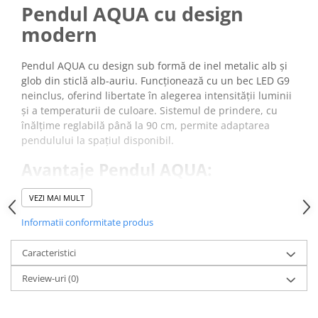
Pendul AQUA cu design
modern
Pendul AQUA cu design sub formă de inel metalic alb și
glob din sticlă alb-auriu. Funcționează cu un bec LED G9
neinclus, oferind libertate în alegerea intensității luminii
și a temperaturii de culoare. Sistemul de prindere, cu
înălțime reglabilă până la 90 cm, permite adaptarea
pendulului la spațiul disponibil.
Avantaje Pendul AQUA:
Glob din sticlă alb lăptos
, distribuie lumina uniform.
VEZI MAI MULT
Compatibil
ă
cu un bec LED G9
, oferă libertate în
alegerea tipului de lumină.
Informatii conformitate produs
Înălțime reglabilă până la 90 cm
, permite montaj
adaptat diferitelor tipuri de încăperi.
Caracteristici
* Vă rugăm verificați dimensiunea produsului pentru a
Review-uri
(0)
vă asigura că acest pendul se potrivește cu încăperea
dvs.