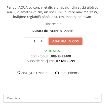
Pendul AQUA cu corp metalic alb, abajur din sticlă albă cu
auriu, diametru 24 cm, un soclu G9, putere maximă 12 W,
înălțime reglabilă până la 90 cm, montaj pe tavan.
Culoare
:
alb
Durata de livrare:
5 - 20 zile
ADAUGA IN COS
IN STOC
Cod Produs:
URB-SI-33408
Ai nevoie de ajutor?
0732056591
Adauga la Favorite
Cere informatii
Descriere