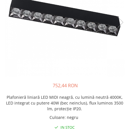
752,44 RON
Plafonieră liniară LED MIDI neagră, cu lumină neutră 4000K,
LED integrat cu putere 40W (bec neinclus), flux luminos 3500
lm, protecție IP20.
Culoare
:
negru
IN STOC