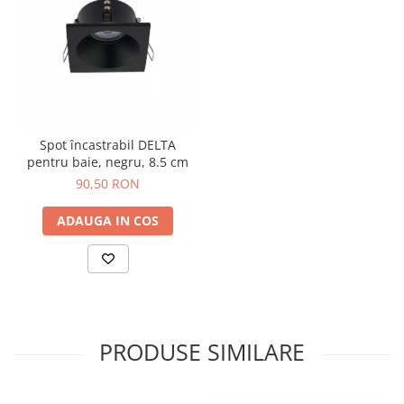
dintre marcile preferate ale clientilor din Europa, dezvoltand in
portofoliul de produse o intreaga colectie de lustre si candelabre,
aplice si plafoniere, veioze si lampadare.
NOWODVORSKI este si una dintre marcile preferate de arhitecti,
colectia de corpuri de iluminat oferita putand fi adaptata la orice
scenariu de utilizare casnica si arhitecturala.
Spot încastrabil DELTA
pentru baie, negru, 8.5 cm
90,50 RON
ADAUGA IN COS
PRODUSE SIMILARE