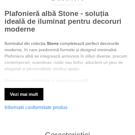
Plafonieră
albă
Stone
-
soluția
ideală de iluminat pentru decoruri
moderne
Iluminatul din colecția
Stone
completează perfect decorurile
moderne, în care predomină formele și designul minimalist.
Plafoniera albă se integrează armonios în stiluri diverse, precum
contemporan, scandinav, rustic sau boho, aducând un plus de
eleganță și personalitate oricărui spațiu.
Iluminare confortabilă și atmosfera caldă
Plafoniera alba Stone poate fi folosită atât că
sursă principala de
lumina
, cât și că iluminat ambiental, oferind un efect de
lumina
Vezi mai mult
difuza, relaxantă și plăcută pentru ochi
.
Informatii conformitate produs
Avantaje Plafonieră albă Stone:
Design unic
- forma asimetrică o transforma într-un punct de
atracție vizuală.