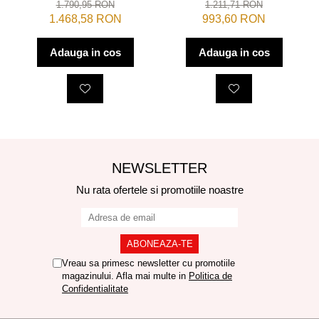
Step into Design
Step into Design
1.790,95 RON
1.211,71 RON
1.468,58 RON
993,60 RON
Adauga in cos
Adauga in cos
NEWSLETTER
Nu rata ofertele si promotiile noastre
Vreau sa primesc newsletter cu promotiile
magazinului. Afla mai multe in
Politica de
Confidentialitate