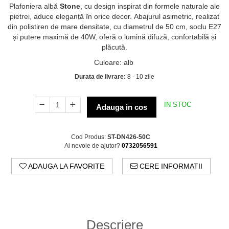
Plafoniera albă
Stone
, cu design inspirat din formele naturale ale
pietrei, aduce eleganță în orice decor. Abajurul asimetric, realizat
din polistiren de mare densitate, cu diametrul de 50 cm, soclu E27
și putere maximă de 40W, oferă o lumină difuză, confortabilă și
plăcută.
Culoare
:
alb
Durata de livrare:
8 - 10 zile
IN STOC
Adauga in cos
Cod Produs:
ST-DN426-50C
Ai nevoie de ajutor?
0732056591
ADAUGA LA FAVORITE
CERE INFORMATII
Descriere