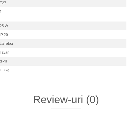
E27
1
25 W
IP 20
La retea
Tavan
textil
1.3 kg
Review-uri
(0)