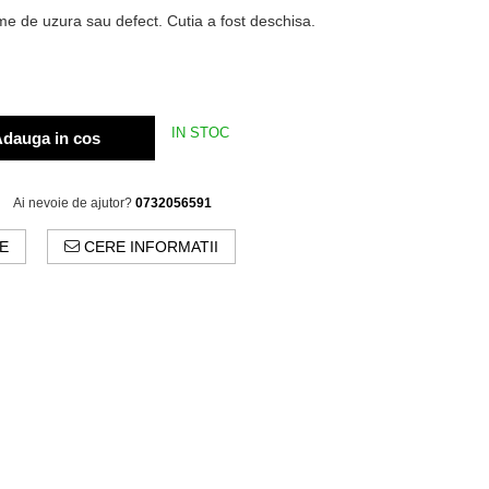
e de uzura sau defect. Cutia a fost deschisa.
IN STOC
dauga in cos
Ai nevoie de ajutor?
0732056591
E
CERE INFORMATII