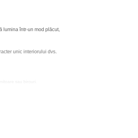
ză lumina într-un mod plăcut,
cter unic interiorului dvs.
mitoare sau birouri.
 sau temperatura de culoare
ganță și un contrast cu abajurul
ție de spațiu.
lungată și sigură.