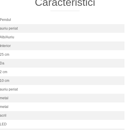
Caracteristici
Pendul
auriu periat
Alb/Auriu
Interior
25 cm
Da
2 cm
10 cm
auriu periat
metal
metal
acril
LED