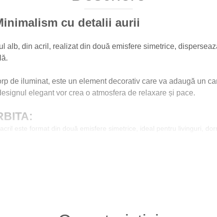
nimalism cu detalii aurii
l alb, din acril, realizat din două emisfere simetrice, dispersea
lă.
p de iluminat, este un element decorativ care va adaugă un cara
designul elegant vor crea o atmosfera de relaxare și pace.
RBITA:
acril este format din două emisfere simetrice, ideal pentru livinguri, dor
iferitelor tipuri de becuri LED, astfel încât să poți alege intensitatea
i metalice:
accentele aurii periate și cablul textil adaugă un plus de ele
ne cu un cablu reglabil, și permite ajustarea perfectă a înălțimii în func
ur din acril rezistent și rozeta din metal durabil, pentru o utilizare înde