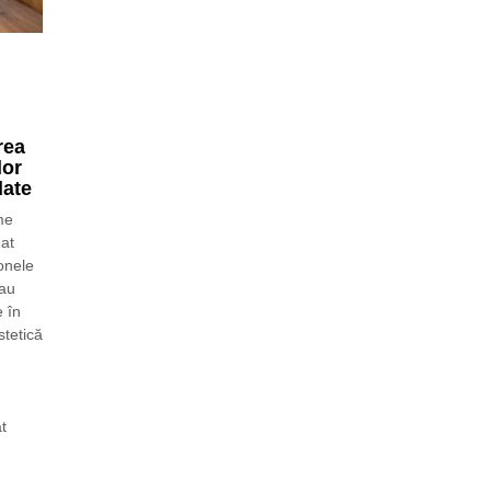
rea
lor
date
me
at
onele
 au
 în
stetică
t