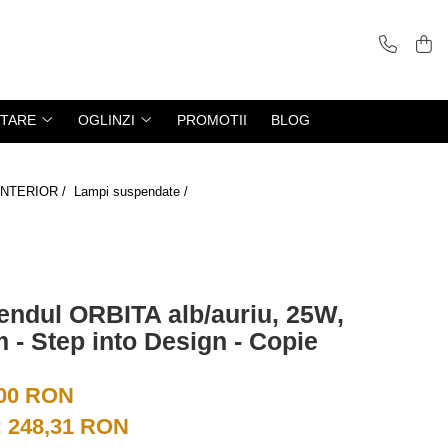
ITARE
OGLINZI
PROMOTII
BLOG
- INTERIOR /
Lampi suspendate /
endul ORBITA alb/auriu, 25W,
 - Step into Design - Copie
,00 RON
:
248,31
RON