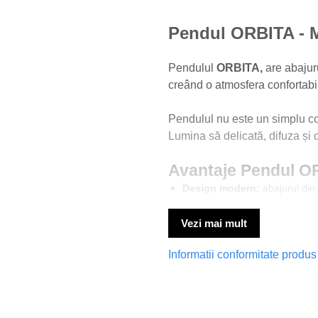
Pendul ORBITA - Mi
Pendulul
ORBITA,
are abajuru
creând o atmosfera confortabi
Pendulul nu este un simplu cor
Lumina să delicată, difuza și 
Avantaje Pendul O
Design modern:
abajurul din 
Soclu E27:
permite montarea d
potrivită nevoilor tale.
Vezi mai mult
Cabluri textile aurii și detali
Informatii conformitate produs
alb.
Înălțime reglabilă:
pendulul vi
Materiale:
corp din metal, abaj