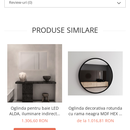
Review-uri
(0)
PRODUSE SIMILARE
Oglinda pentru baie LED
Oglinda decorativa rotunda
ALDA, iluminare indirecta,
cu rama neagra MDF HEX 2,
1005 lm, IP44, intrerupator
diametru 50 cm - O'VIRRO
1.306,60 RON
de la 1.016,81 RON
touch, functie dezaburire,