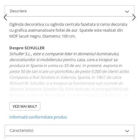
Descriere
Oglinda decorativa cu oglinda centrala fazetata si rama decorata
cu grafica asemanatoare foitei de aur. Spatele este realizat din
MDF lacuit negru. Diametru: 100 cm.
Despre SCHULLER
Schuller S.L., este o companie lider in domeniul iluminatului,
decoratiunilor si mobilierului pentru casa, care a inceput sa
produca in Spania in urma cu 55 de ani. In prezent, exporta in
peste 50 de tari si are un portofoliu de peste 5.000 de clienti activi.
Compania a fost fondata in Valencia, Spania, in 1967, de catre
Richard W. Schuller, si a inceput sa functioneze sub numele de
Metales Artisticos Schuller SA, fiind dedicata in principal fabricarii
de lampi si corpuri de iluminat. Inca de la început, Schuller S.L., in
calitate de producator de lampi, a optat intotdeauna pentru
propriile modele, ceea ce a conferit brandului identitatea sa
VEZI MAI MULT
unica.
Informatii conformitate produs
Caracteristici