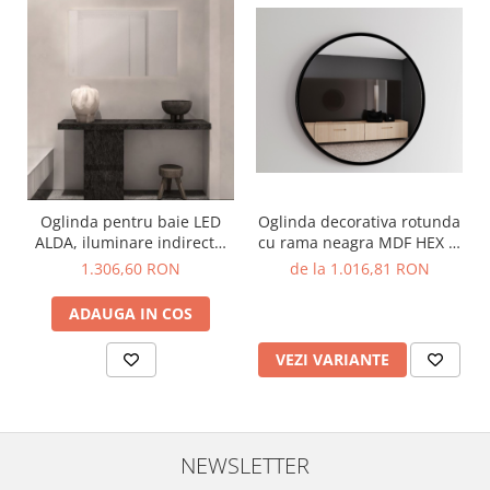
Oglinda pentru baie LED
Oglinda decorativa rotunda
ALDA, iluminare indirecta,
cu rama neagra MDF HEX 2,
1005 lm, IP44, intrerupator
diametru 50 cm - O'VIRRO
1.306,60 RON
de la 1.016,81 RON
touch, functie dezaburire,
120*70 cm - NOVA LUCE
ADAUGA IN COS
VEZI VARIANTE
NEWSLETTER