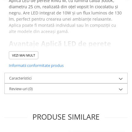
Aplică LED de perete RING M, cu lumină caldă 3000K,
diametru 25 cm, realizată din oțel vopsit în ciocolatiu și
negru. Are LED integrat de 10W și un flux luminos de 130
lm, perfect pentru crearea unei ambianțe relaxante.
Aplica poate fi montată individual sau în compoziții cu
alte modele din aceeași gamă.
Avantaje Aplică LED de perete
RING M:
VEZI MAI MULT
Design modern
, culoare ciocolatiu/negru, din oțel
vopsit.
Informatii conformitate produs
LED integrat
10W, cu lumină caldă 3000K, pentru
atmosferă confortabilă.
Caracteristici
Dimensiuni
: 25 cm, perfectă pentru spații mici și
Review-uri
medii
(0)
Corp din oțel
rezistent.
Aplică este ideală pentru a fi montată în dormitor, living
sau hol.
PRODUSE SIMILARE
* Vă rugăm verificați dimensiunea produsului pentru a
vă asigura că această lampă se potrivește cu încăperea