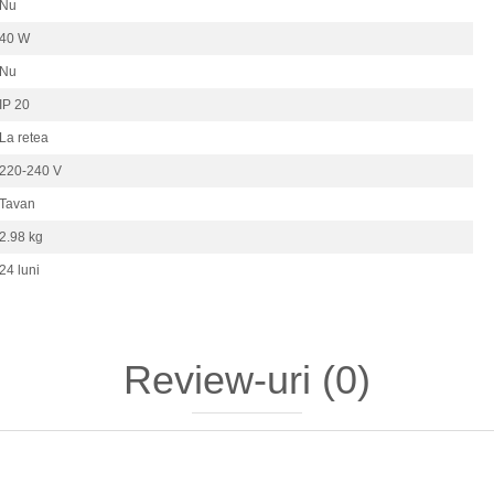
Nu
40 W
Nu
IP 20
La retea
220-240 V
Tavan
2.98 kg
24 luni
Review-uri
(0)