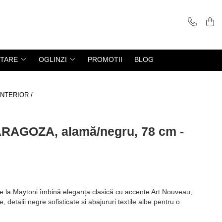
ITARE
OGLINZI
PROMOTII
BLOG
- INTERIOR /
RAGOZA, alamă/negru, 78 cm -
e la Maytoni îmbină eleganța clasică cu accente Art Nouveau,
, detalii negre sofisticate și abajururi textile albe pentru o