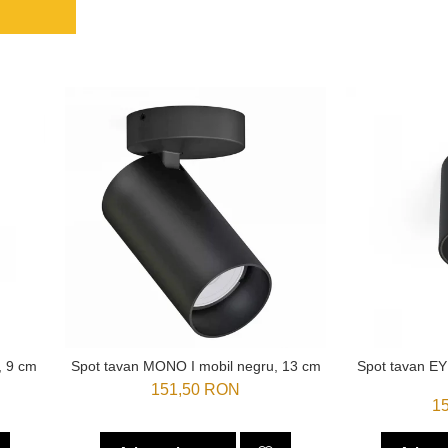
, 9 cm
Spot tavan MONO I mobil negru, 13 cm
Spot tavan E
151,50 RON
1