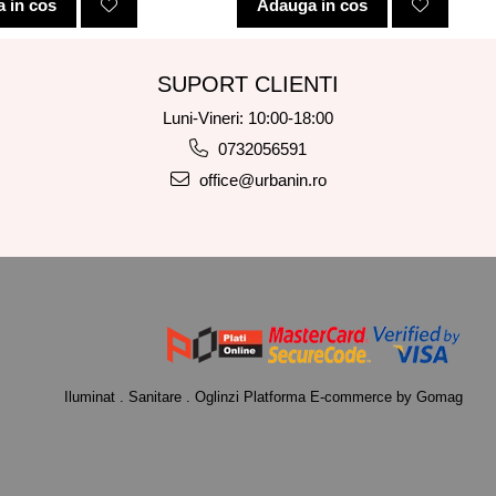
 in cos
Adauga in cos
SUPORT CLIENTI
Luni-Vineri: 10:00-18:00
0732056591
office@urbanin.ro
Iluminat . Sanitare . Oglinzi
Platforma E-commerce by Gomag