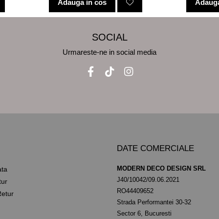
Adauga in cos
Adauga
SOCIAL
Urmareste-ne in social media
DATE COMERCIALE
MODERN DECO DESIGN SRL
ata
J40/10042/09.06.2021
tur
RO44409652
etur
Strada Performantei 30-32
Sector 6, Bucuresti