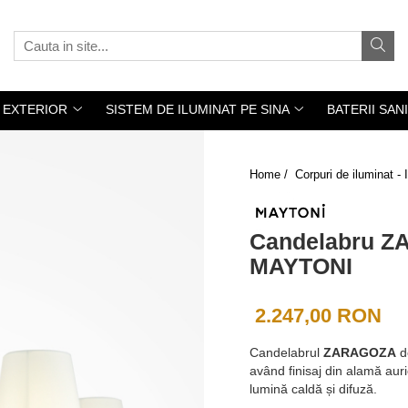
 EXTERIOR
SISTEM DE ILUMINAT PE SINA
BATERII SAN
Home /
Corpuri de iluminat 
Candelabru ZA
MAYTONI
2.247,00 RON
Candelabrul
ZARAGOZA
d
având finisaj din alamă aurie
lumină caldă și difuză.