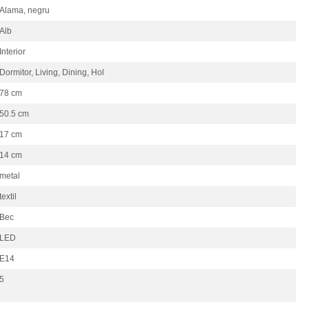
Alama, negru
Alb
Interior
Dormitor, Living, Dining, Hol
78 cm
50.5 cm
17 cm
14 cm
metal
textil
Bec
LED
E14
5