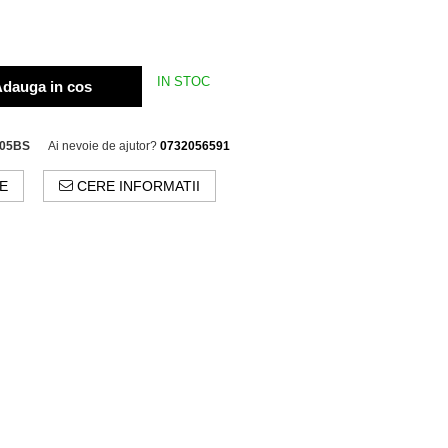
IN STOC
dauga in cos
-05BS
Ai nevoie de ajutor?
0732056591
E
CERE INFORMATII