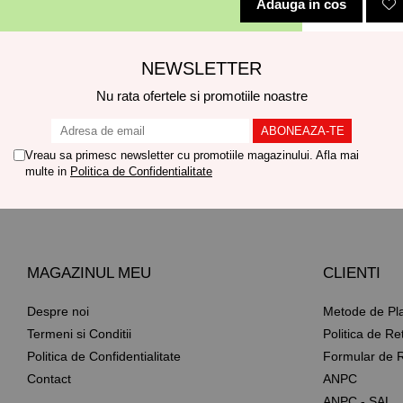
Adauga in cos
NEWSLETTER
Nu rata ofertele si promotiile noastre
Vreau sa primesc newsletter cu promotiile magazinului. Afla mai
multe in
Politica de Confidentialitate
MAGAZINUL MEU
CLIENTI
Despre noi
Metode de Pl
Termeni si Conditii
Politica de Re
Politica de Confidentialitate
Formular de R
Contact
ANPC
ANPC - SAL