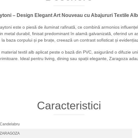
ni – Design Elegant Art Nouveau cu Abajururi Textile Al
aytoni este o piesă de iluminat rafinată, ce combină armonios influenț
din metal durabil, finisat predominant în alamă galvanizată, oferind un 
la baza corpului și pe brațe, creează un contrast sofisticat și evidențiaz
 material textil alb aplicat peste o bază din PVC, asigurând o difuzie uni
imitoare. Ideal pentru living, dining sau spații elegante, Zaragoza adau
Caracteristici
Candelabru
ZARAGOZA