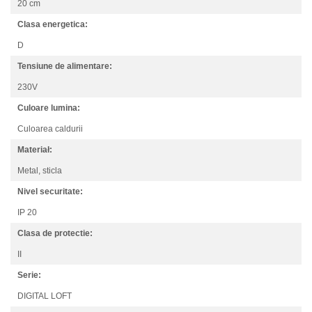
20 cm
Clasa energetica:
D
Tensiune de alimentare:
230V
Culoare lumina:
Culoarea caldurii
Materiał:
Metal, sticla
Nivel securitate:
IP 20
Clasa de protectie:
II
Serie:
DIGITAL LOFT