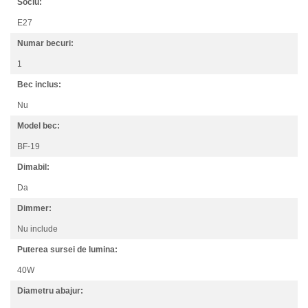
Soclu:
E27
Numar becuri:
1
Bec inclus:
Nu
Model bec:
BF-19
Dimabil:
Da
Dimmer:
Nu include
Puterea sursei de lumina:
40W
Diametru abajur: