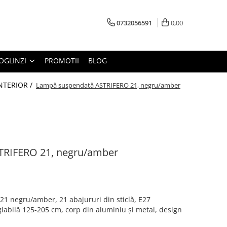
0732056591
0,00
OGLINZI
PROMOTII
BLOG
INTERIOR /
Lampă suspendată ASTRIFERO 21, negru/amber
TRIFERO 21, negru/amber
 negru/amber, 21 abajururi din sticlă, E27
glabilă 125-205 cm, corp din aluminiu și metal, design