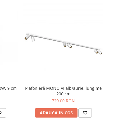
-10%
0W, 9 cm
Plafonieră MONO VI alb/aurie, lungime
Lampă sus
200 cm
diametru
729,00 RON
99
ADAUGA IN COS
AD