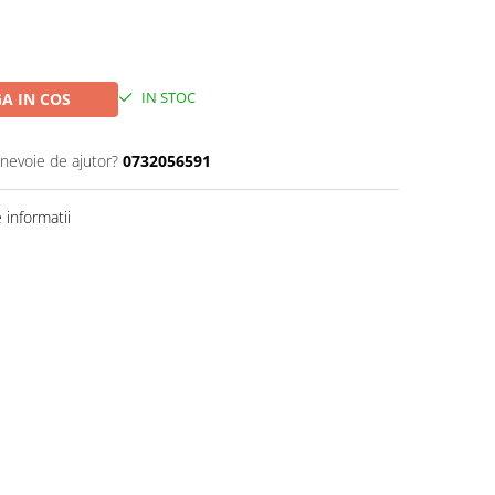
IN STOC
A IN COS
 nevoie de ajutor?
0732056591
informatii