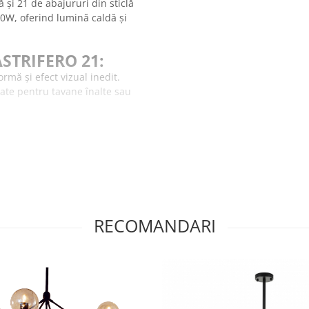
și 21 de abajururi din sticlă
0W, oferind lumină caldă și
STRIFERO 21:
ormă și efect vizual inedit.
litate pentru tavane înalte sau
bilitate de alegere a luminii
ezistență și aspect deosebit.
ptarea lămpii la înălțimea
, hoteluri sau baruri.
RECOMANDARI