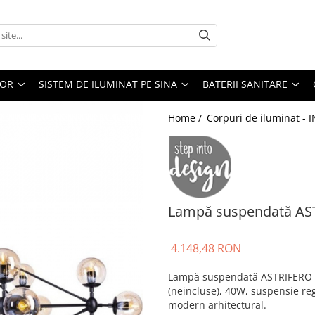
IOR
SISTEM DE ILUMINAT PE SINA
BATERII SANITARE
Home /
Corpuri de iluminat - 
Lampă suspendată AS
4.148,48 RON
Lampă suspendată ASTRIFERO 21
(neincluse), 40W, suspensie re
modern arhitectural.