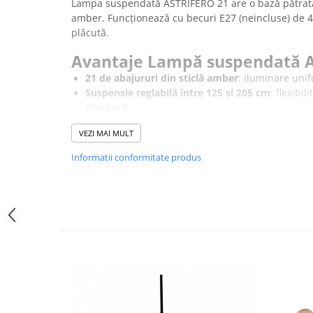
Lampa suspendată ASTRIFERO 21 are o bază pătrată 
amber. Funcționează cu becuri E27 (neincluse) de 4
plăcută.
Avantaje Lampă suspendată A
21 de abajururi din sticlă amber
: iluminare unif
Suspensie reglabilă între 125 și 205 cm
: flexibi
standard.
Compatibilă cu becuri E27
(neincluse, 40W): posi
VEZI MAI MULT
dorite.
Materiale premium
(aluminiu, metal și sticlă): r
Informatii conformitate produs
Suspensia reglabilă între 125 și 205 cm permite ada
camerelor, fiind ideală pentru livinguri, restaurante