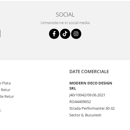
SOCIAL
Urmareste-ne in social media
DATE COMERCIALE
 Plata
MODERN DECO DESIGN
SRL
e Retur
J40/10042/09.06.2021
de Retur
RO44409652
Strada Performantei 30-32
L
Sector 6, Bucuresti