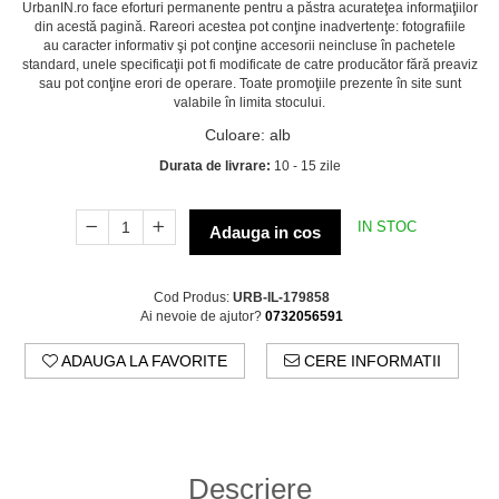
UrbanIN.ro face eforturi permanente pentru a păstra acurateţea informaţiilor
din acestă pagină. Rareori acestea pot conţine inadvertenţe: fotografiile
au caracter informativ şi pot conţine accesorii neincluse în pachetele
standard, unele specificaţii pot fi modificate de catre producător fără preaviz
sau pot conţine erori de operare. Toate promoţiile prezente în site sunt
valabile în limita stocului.
Culoare
:
alb
Durata de livrare:
10 - 15 zile
IN STOC
Adauga in cos
Cod Produs:
URB-IL-179858
Ai nevoie de ajutor?
0732056591
ADAUGA LA FAVORITE
CERE INFORMATII
Descriere