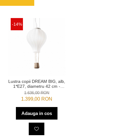
-14%
Lustra copii DREAM BIG, alb,
1*E27, diametru 42 cm -
IDEAL LUX
1.636,00 RON
1.399,00 RON
Adauga in cos