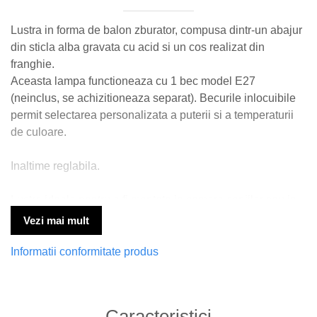
Lustra in forma de balon zburator, compusa dintr-un abajur
din sticla alba gravata cu acid si un cos realizat din
franghie.
Aceasta lampa functioneaza cu 1 bec model E27
(neinclus, se achizitioneaza separat). Becurile inlocuibile
permit selectarea personalizata a puterii si a temperaturii
de culoare.
Inaltime reglabila.
Lustra ideala pentru a fi montata in camera copiilor sau in
spatii amenajate pentru copii.
Vezi mai mult
* Va rugam sa verificati dimensiunea produsului pentru
Informatii conformitate produs
a va asigura ca aceasta lampa se potriveste cu
incaperea dumneavoastra.
Caracteristici