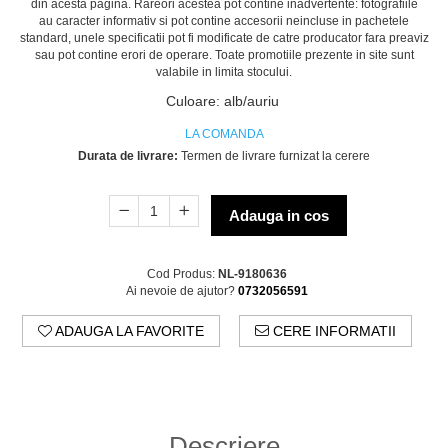
din acesta pagina. Rareori acestea pot contine inadvertente: fotografiile
au caracter informativ si pot contine accesorii neincluse in pachetele
standard, unele specificatii pot fi modificate de catre producator fara preaviz
sau pot contine erori de operare. Toate promotiile prezente in site sunt
valabile in limita stocului.
Culoare
:
alb/auriu
LA COMANDA
Durata de livrare:
Termen de livrare furnizat la cerere
Adauga in cos
Cod Produs:
NL-9180636
Ai nevoie de ajutor?
0732056591
ADAUGA LA FAVORITE
CERE INFORMATII
Descriere