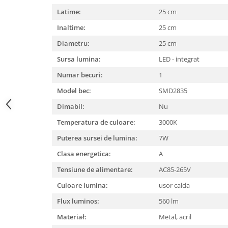
Latime:
25 cm
Inaltime:
25 cm
Diametru:
25 cm
Sursa lumina:
LED - integrat
Numar becuri:
1
Model bec:
SMD2835
Dimabil:
Nu
Temperatura de culoare:
3000K
Puterea sursei de lumina:
7W
Clasa energetica:
A
Tensiune de alimentare:
AC85-265V
Culoare lumina:
usor calda
Flux luminos:
560 lm
Materiał:
Metal, acril