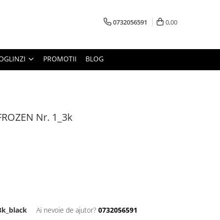
0732056591
0,00
OGLINZI
PROMOTII
BLOG
FROZEN Nr. 1_3k
k_black
Ai nevoie de ajutor?
0732056591