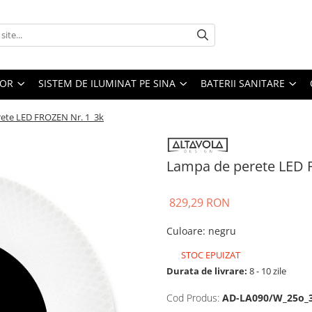
IOR
SISTEM DE ILUMINAT PE SINA
BATERII SANITARE
ete LED FROZEN Nr. 1_3k
Lampa de perete LED 
829,29 RON
Culoare
:
negru
STOC EPUIZAT
Durata de livrare:
8 - 10 zile
Cod Produs:
AD-LA090/W_25o_3