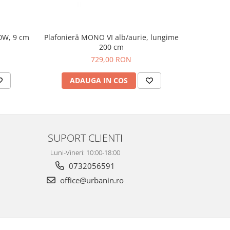
0W, 9 cm
Plafonieră MONO VI alb/aurie, lungime
Spot ap
200 cm
729,00 RON
ADAUGA IN COS
AD
SUPORT CLIENTI
Luni-Vineri: 10:00-18:00
0732056591
office@urbanin.ro