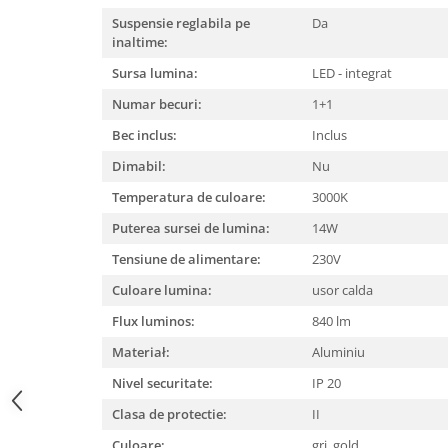
Suspensie reglabila pe
Da
inaltime:
Sursa lumina:
LED - integrat
Numar becuri:
1+1
Bec inclus:
Inclus
Dimabil:
Nu
Temperatura de culoare:
3000K
Puterea sursei de lumina:
14W
Tensiune de alimentare:
230V
Culoare lumina:
usor calda
Flux luminos:
840 lm
Materiał:
Aluminiu
Nivel securitate:
IP 20
Clasa de protectie:
II
Culoare:
gri, gold