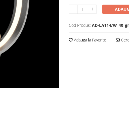
ADAUG
Cod Produs:
AD-LA114/W_40_gr
Adauga la Favorite
Cere 