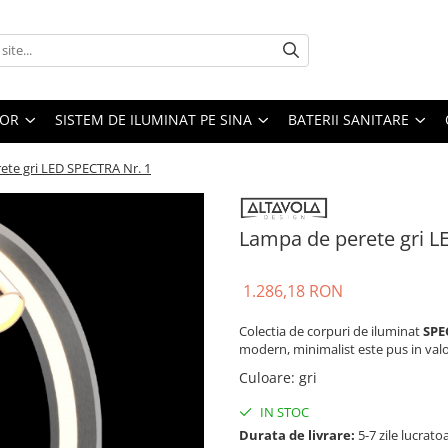
IOR
SISTEM DE ILUMINAT PE SINA
BATERII SANITARE
ete gri LED SPECTRA Nr. 1
Lampa de perete gri L
1.286,18 RON
Colectia de corpuri de iluminat
SP
modern, minimalist este pus in val
Culoare
:
gri
IN STOC
Durata de livrare:
5-7 zile lucrato