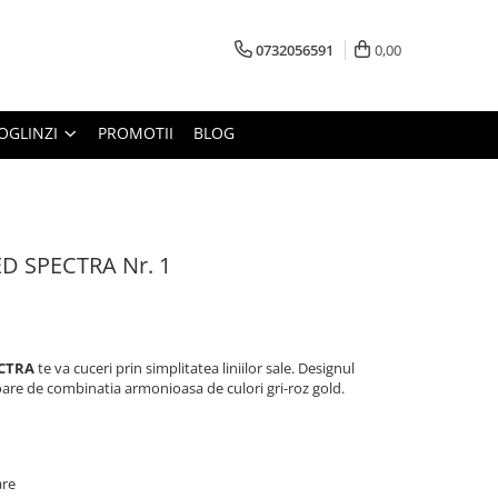
0732056591
0,00
OGLINZI
PROMOTII
BLOG
ED SPECTRA Nr. 1
ECTRA
te va cuceri prin simplitatea liniilor sale. Designul
oare de combinatia armonioasa de culori gri-roz gold.
are