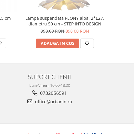
8.5 cm
Lampă suspendată PEONY albă, 2*E27,
Lampa 
diametru 50 cm - STEP INTO DESIGN
998,00 RON
898,00 RON
ADAUGA IN COS
AD
SUPORT CLIENTI
Luni-Vineri: 10:00-18:00
0732056591
office@urbanin.ro