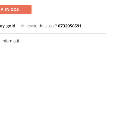
A IN COS
ey_gold
Ai nevoie de ajutor?
0732056591
informatii