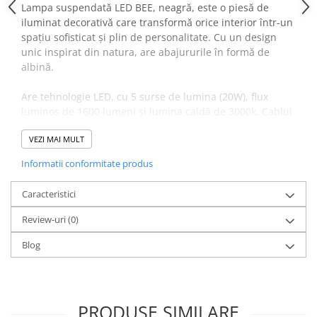
Lampa suspendată LED BEE, neagră, este o piesă de
iluminat decorativă care transformă orice interior într-un
spațiu sofisticat și plin de personalitate. Cu un design
unic inspirat din natura, are abajururile în formă de
albină.
Are tehnologie LED, cu 5 surse de lumina (20W), flux
luminos de 1600 lumeni și lumina caldă de 3000k. Cablul
de suspensie reglabil pe înălțime de 240 cm oferă
VEZI MAI MULT
flexibilitate în instalare.
Informatii conformitate produs
Avantaje Lampă suspendată LED
BEE:
Caracteristici
Design inedit
: element decorativ cu abajururi în formă
Review-uri
de albină.
(0)
Tehnologie LED
: 5 surse LED integrate de 20W, cu
Blog
lumină caldă (3000K), consum redus de energie.
Suspensie reglabilă pe înălțime
: cablu de 240 cm care
permite ajustarea înălțimii de montare.
Dimensiuni
: cu 45 cm lățime, lampa devine o piesă
PRODUSE SIMILARE
centrală, perfectă pentru a marca și illumina spații