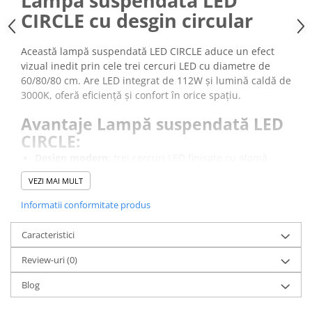
Lampă suspendată LED
CIRCLE cu desgin circular
Această lampă suspendată LED CIRCLE aduce un efect
vizual inedit prin cele trei cercuri LED cu diametre de
60/80/80 cm. Are LED integrat de 112W și lumină caldă de
3000K, oferă eficiență și confort în orice spațiu.
Avantaje Lampă suspendată LED
CIRCLE:
Design modern
: trei cercuri LED finisate cu alamă
periată.
VEZI MAI MULT
Iluminare
: flux luminos de 10.640 lm, ideal pentru
spații mari.
Informatii conformitate produs
Lumină caldă 3000K
: atmosferă plăcută și primitoare.
Suspensie reglabilă 200 cm
: se adaptează pentru
Caracteristici
orice înălțime de tavan.
Review-uri
Materiale de calitate
(0)
: oțel și acril cu difuzor lăptos
pentru lumină uniformă.
Blog
Designul minimalist, combinat cu finisajul alamă periat, o