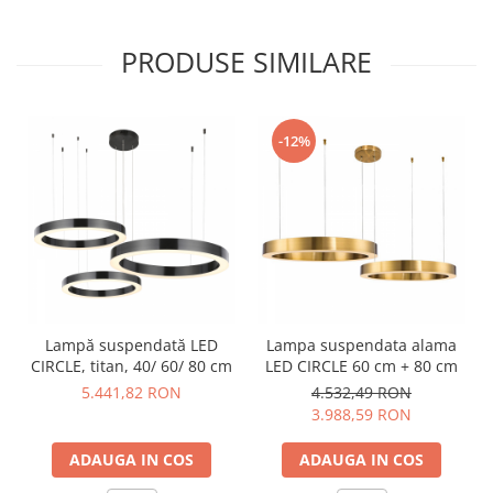
face ideală pentru living, dining, spații comerciale sau
zone de recepție.
PRODUSE SIMILARE
-12%
Lampă suspendată LED
Lampa suspendata alama
CIRCLE, titan, 40/ 60/ 80 cm
LED CIRCLE 60 cm + 80 cm
5.441,82 RON
4.532,49 RON
3.988,59 RON
ADAUGA IN COS
ADAUGA IN COS