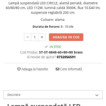
Lampă suspendată LED CIRCLE, alamă periată, diametre
60/80/80 cm, LED 112W, lumină caldă 3000K, flux 10.640 lm,
suspensie reglabilă 200 cm.
Culoare
:
alama
Durata de livrare:
8 - 10 zile
ADAUGA IN COS
IN STOC
Cod Produs:
ST-ST-8848-60+80+80 brass
Ai nevoie de ajutor?
0732056591
Adauga la Favorite
Cere informatii
Descriere