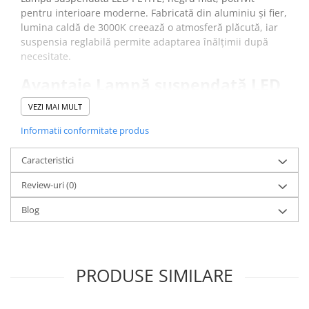
pentru interioare moderne. Fabricată din aluminiu și fier,
lumina caldă de 3000K creează o atmosferă plăcută, iar
suspensia reglabilă permite adaptarea înălțimii după
necesitate.
Avantaje Lampă suspendată LED
PETITE:
VEZI MAI MULT
Design compact
, cu finisaj negru mat.
Informatii conformitate produs
Materiale
: aluminiu și fier, rezistente și ușor de
întreținut
Caracteristici
LED integrat 6W, lumină caldă 3000K
, flux luminos
458 lm
Review-uri
(0)
Suspensie reglabilă pe înălțime
, cablu 200 cm,
adaptabilă oricărui spațiu
Blog
Rozetă neagră din fier,
diametru 6 cm și înălțime 11
cm.
PRODUSE SIMILARE