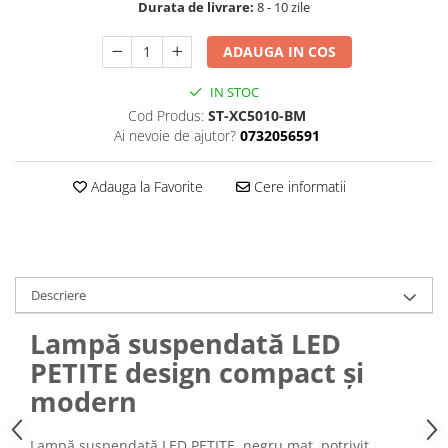
Durata de livrare:
8 - 10 zile
ADAUGA IN COS
IN STOC
Cod Produs:
ST-XC5010-BM
Ai nevoie de ajutor?
0732056591
Adauga la Favorite
Cere informatii
Descriere
Lampă suspendată LED
PETITE design compact și
modern
Lampă suspendată LED PETITE, negru mat, potrivit