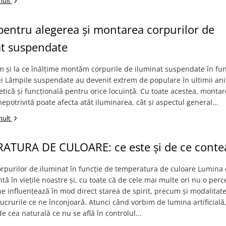
mult
pentru alegerea și montarea corpurilor de
at suspendate
 și la ce înălțime montăm corpurile de iluminat suspendate în fun
i Lămpile suspendate au devenit extrem de populare în ultimii ani,
etică și funcțională pentru orice locuință. Cu toate acestea, montare
nepotrivită poate afecta atât iluminarea, cât și aspectul general...
mult
ATURA DE CULOARE: ce este și de ce conte
rpurilor de iluminat în funcție de temperatura de culoare Lumina 
ă în viețile noastre și, cu toate că de cele mai multe ori nu o pe
ne influențează în mod direct starea de spirit, precum și modalitate
crurile ce ne înconjoară. Atunci când vorbim de lumina artificială
e cea naturală ce nu se află în controlul...