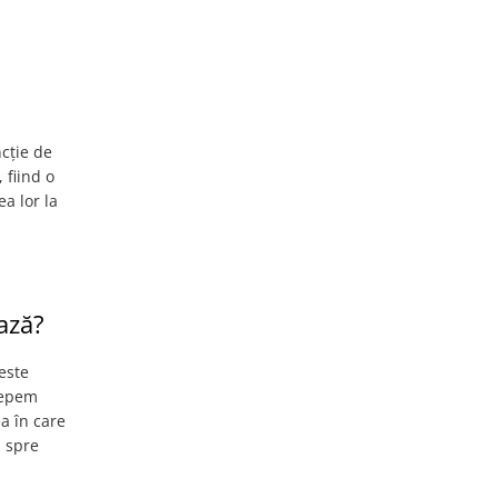
cție de
 fiind o
a lor la
ază?
este
rcepem
a în care
, spre