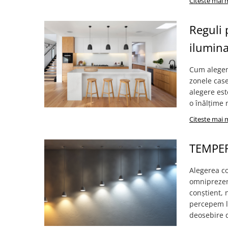
Citeste mai 
Reguli 
ilumin
Cum alegem
zonele case
alegere est
o înălțime 
Citeste mai 
TEMPER
Alegerea co
omniprezent
conștient, 
percepem lu
deosebire d