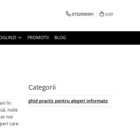
0732056591
0,00
OGLINZI
PROMOTII
BLOG
Categorii
ghid practic pentru alegeri informate
ani în
să, noile
nor noi
operi care