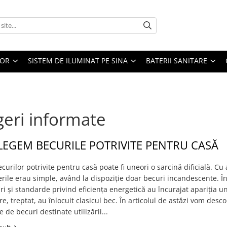
IOR
SISTEM DE ILUMINAT PE SINA
BATERII SANITARE
geri informate
EGEM BECURILE POTRIVITE PENTRU CASĂ
curilor potrivite pentru casă poate fi uneori o sarcină dificială. Cu 
rile erau simple, având la dispoziție doar becuri incandescente. În
i și standarde privind eficiența energetică au încurajat apariția u
e, treptat, au înlocuit clasicul bec. În articolul de astăzi vom desc
e de becuri destinate utilizării...