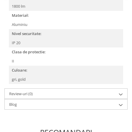
1800 lm
Materiał:
Aluminiu
Nivel securitate:
IP 20
Clasa de protectie:
II
Culoare:
gri, gold
Review-uri
(0)
Blog