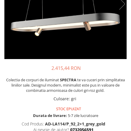
2.415,44 RON
Colectia de corpuri de iluminat
SPECTRA
te va cuceri prin simplitatea
liniilor sale. Designul modern, minimalist este pus in valoare de
combinatia armonioasa de culori gri-roz gold.
Culoare
:
gri
STOC EPUIZAT
Durata de livrare:
5-7 zile lucratoare
Cod Produs:
AD-LA114/P_92_2+1_grey_gold
Ai nevoie de ajutor?
0732056591