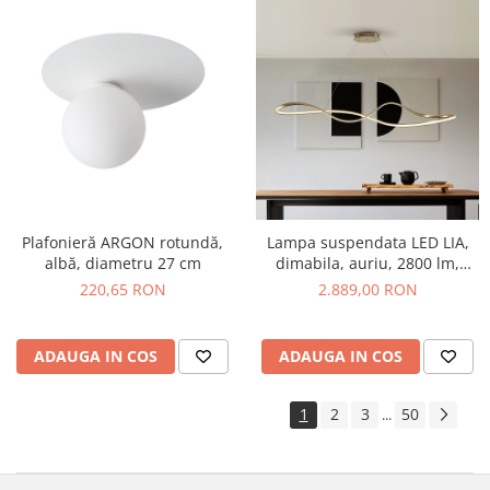
Lampa suspendata LED LIA,
Plafonieră ARGON rotundă,
dimabila, auriu, 2800 lm,
albă, diametru 27 cm
lungime 146 cm - SCHULLER
2.889,00 RON
220,65 RON
ADAUGA IN COS
ADAUGA IN COS
1
2
3
50
...