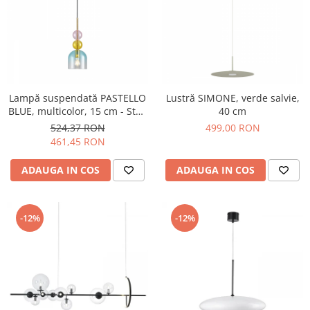
Lampă suspendată PASTELLO
Lustră SIMONE, verde salvie,
BLUE, multicolor, 15 cm - Step
40 cm
into Design
524,37 RON
499,00 RON
461,45 RON
ADAUGA IN COS
ADAUGA IN COS
-12%
-12%