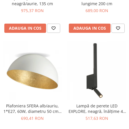
neagră/aurie, 135 cm
lungime 200 cm
975,37 RON
689,00 RON
ADAUGA IN COS
ADAUGA IN COS
Plafoniera SFERA alb/auriu,
Lampă de perete LED
1*E27, 60W, diametru 50 cm -
EXPLORE, neagră, înălțime 43
SIGMA
cm
690,41 RON
517,63 RON