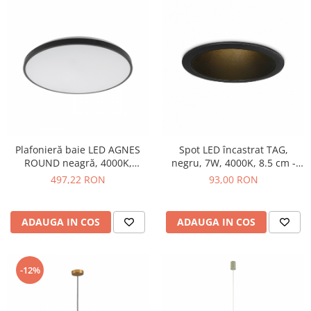
Plafonieră baie LED AGNES
Spot LED încastrat TAG,
ROUND neagră, 4000K,
negru, 7W, 4000K, 8.5 cm -
diametru 49 cm
IDEAL LUX
497,22 RON
93,00 RON
ADAUGA IN COS
ADAUGA IN COS
-12%