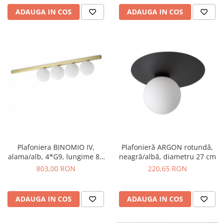
ADAUGA IN COS
ADAUGA IN COS
Plafonieră ARGON rotundă,
Plafoniera BINOMIO IV,
neagră/albă, diametru 27 cm
alama/alb, 4*G9, lungime 86
cm - IDEAL LUX
220,65 RON
803,00 RON
ADAUGA IN COS
ADAUGA IN COS